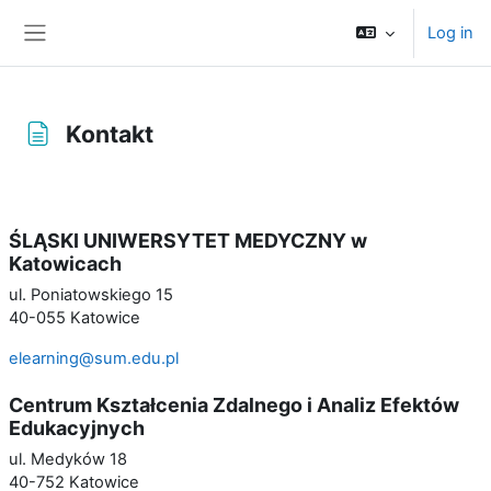
Skip to main content
Log in
Side panel
Kontakt
Completion requirements
ŚLĄSKI UNIWERSYTET MEDYCZNY w
Katowicach
ul. Poniatowskiego 15
40-055 Katowice
elearning@sum.edu.pl
Centrum Kształcenia Zdalnego i Analiz Efektów
Edukacyjnych
ul. Medyków 18
40-752 Katowice