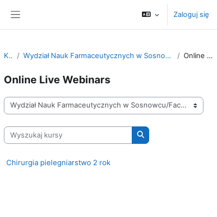
Przejdź do głównej zawartości
Zaloguj się
Panel boczny
Kursy
Wydział Nauk Farmaceutycznych w Sosnowcu/Faculty of Pharmaceutical Sciences in Sosnowiec
Online Live Webinars
Online Live Webinars
Kategorie kursów
Wyszukaj kursy
Wyszukaj kursy
Chirurgia pielegniarstwo 2 rok