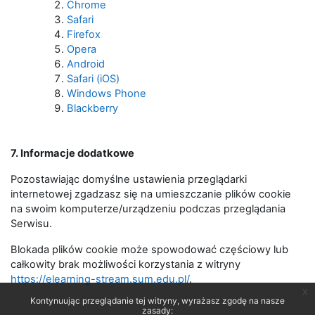
Chrome
Safari
Firefox
Opera
Android
Safari (iOS)
Windows Phone
Blackberry
7. Informacje dodatkowe
Pozostawiając domyślne ustawienia przeglądarki
internetowej zgadzasz się na umieszczanie plików cookie
na swoim komputerze/urządzeniu podczas przeglądania
Serwisu.
Blokada plików cookie może spowodować częściowy lub
całkowity brak możliwości korzystania z witryny
https://elearning-stream.sum.edu.pl/
.
x
Kontynuując przeglądanie tej witryny, wyrażasz zgodę na nasze
zasady: