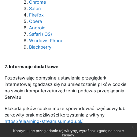
Chrome
Safari
Firefox
Opera
Android
Safari (iOS)
Windows Phone
Blackberry
7. Informacje dodatkowe
Pozostawiając domyślne ustawienia przeglądarki
internetowej zgadzasz się na umieszczanie plików cookie
na swoim komputerze/urządzeniu podczas przeglądania
Serwisu.
Blokada plików cookie może spowodować częściowy lub
całkowity brak możliwości korzystania z witryny
https://elearning-stream.sum.edu.pl/
.
x
Kontynuując przeglądanie tej witryny, wyrażasz zgodę na nasze
zasady: