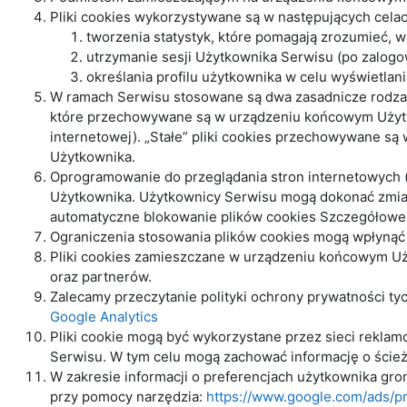
Pliki cookies wykorzystywane są w następujących celac
tworzenia statystyk, które pomagają zrozumieć, w 
utrzymanie sesji Użytkownika Serwisu (po zalogow
określania profilu użytkownika w celu wyświetla
W ramach Serwisu stosowane są dwa zasadnicze rodzaje 
które przechowywane są w urządzeniu końcowym Użytko
internetowej). „Stałe” pliki cookies przechowywane s
Użytkownika.
Oprogramowanie do przeglądania stron internetowych
Użytkownika. Użytkownicy Serwisu mogą dokonać zmiany
automatyczne blokowanie plików cookies Szczegółowe i
Ograniczenia stosowania plików cookies mogą wpłynąć 
Pliki cookies zamieszczane w urządzeniu końcowym U
oraz partnerów.
Zalecamy przeczytanie polityki ochrony prywatności ty
Google Analytics
Pliki cookie mogą być wykorzystane przez sieci rekla
Serwisu. W tym celu mogą zachować informację o ścieżc
W zakresie informacji o preferencjach użytkownika gr
przy pomocy narzędzia:
https://www.google.com/ads/p