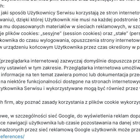
h:
jaki sposób Użytkownicy Serwisu korzystają ze stron internetow
aniu), dzięki której Użytkownik nie musi na każdej podstronie
nia mu dopasowanych materiałów w sieciach reklamowych, w szc
plików cookies: „sesyjne” (session cookies) oraz „stałe” (pers
wnika do czasu wylogowania, opuszczenia strony internetowe
ą w urządzeniu końcowym Użytkownika przez czas określony w pa
 (przeglądarka internetowa) zazwyczaj domyślnie dopuszcza p
 ustawień w tym zakresie. Przeglądarka internetowa umożliwia
nformacje na ten temat zawiera pomoc lub dokumentacja przeg
na niektóre funkcjonalności dostępne na stronach internetowy
żytkownika Serwisu i wykorzystywane mogą być również prze
ch firm, aby poznać zasady korzystania z plików cookie wykorz
mowe, w szczególności sieć Google, do wyświetlenia reklam dop
e nawigacji użytkownika lub czasie pozostawania na danej str
omadzonych przez sieć reklamową Google użytkownik może przeg
references/