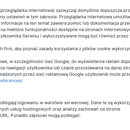
 (przeglądarka internetowa) zazwyczaj domyślnie dopuszcza p
 ustawień w tym zakresie. Przeglądarka internetowa umożliwia
nformacje na ten temat zawiera pomoc lub dokumentacja przeg
na niektóre funkcjonalności dostępne na stronach internetowy
żytkownika Serwisu i wykorzystywane mogą być również prze
ch firm, aby poznać zasady korzystania z plików cookie wykorz
mowe, w szczególności sieć Google, do wyświetlenia reklam dop
e nawigacji użytkownika lub czasie pozostawania na danej str
omadzonych przez sieć reklamową Google użytkownik może przeg
references/
odlegają logowaniu w warstwie serwerowej. Dane te są wykorz
nych usług hostingowych oraz analizy zachowań na stronie
 URL. Ponadto zapisowi mogą podlegać: