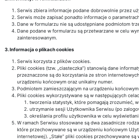
Serwis zbiera informacje podane dobrowolnie przez uż
Serwis może zapisać ponadto informacje o parametrach 
Dane w formularzu nie są udostępniane podmiotom trze
Dane podane w formularzu są przetwarzane w celu wynik
zainteresowanym.
3. Informacja o plikach cookies
Serwis korzysta z plików cookies.
Pliki cookies (tzw. „ciasteczka”) stanowią dane infor
przeznaczone są do korzystania ze stron internetowych
urządzeniu końcowym oraz unikalny numer.
Podmiotem zamieszczającym na urządzeniu końcowym Uż
Pliki cookies wykorzystywane są w następujących celac
tworzenia statystyk, które pomagają zrozumieć, w 
utrzymanie sesji Użytkownika Serwisu (po zalogow
określania profilu użytkownika w celu wyświetla
W ramach Serwisu stosowane są dwa zasadnicze rodzaje 
które przechowywane są w urządzeniu końcowym Użytko
internetowej). „Stałe” pliki cookies przechowywane s