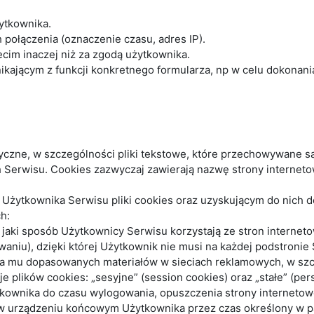
ytkownika.
połączenia (oznaczenie czasu, adres IP).
cim inaczej niż za zgodą użytkownika.
ającym z funkcji konkretnego formularza, np w celu dokonania 
matyczne, w szczególności pliki tekstowe, które przechowywane
 Serwisu. Cookies zazwyczaj zawierają nazwę strony interneto
ytkownika Serwisu pliki cookies oraz uzyskującym do nich do
h:
jaki sposób Użytkownicy Serwisu korzystają ze stron internetow
aniu), dzięki której Użytkownik nie musi na każdej podstronie
nia mu dopasowanych materiałów w sieciach reklamowych, w szc
plików cookies: „sesyjne” (session cookies) oraz „stałe” (pers
wnika do czasu wylogowania, opuszczenia strony internetowe
ą w urządzeniu końcowym Użytkownika przez czas określony w pa